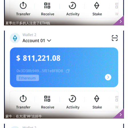
夏季出汗多的人注意了ETH钱
蒙牛：在大漠“种”出好牛