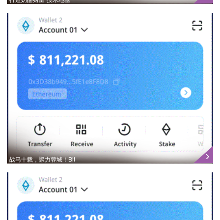
战马十载，聚力蓉城！Bit